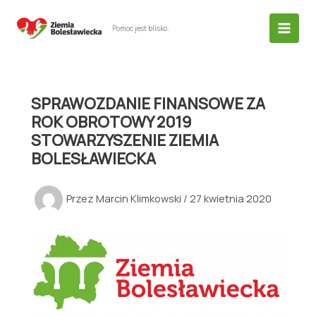
Przejdź
do
Pomoc jest blisko.
treści
SPRAWOZDANIE FINANSOWE ZA
ROK OBROTOWY 2019
STOWARZYSZENIE ZIEMIA
BOLESŁAWIECKA
Przez
Marcin Klimkowski
/
27 kwietnia 2020