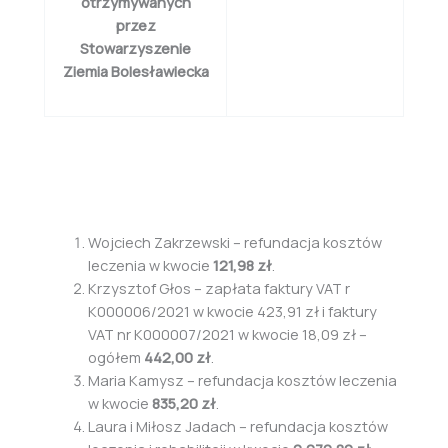
otrzymywanych
przez
Stowarzyszenie
Ziemia Bolesławiecka
Wojciech Zakrzewski – refundacja kosztów
leczenia w kwocie
121,98 zł
.
Krzysztof Głos – zapłata faktury VAT r
K000006/2021 w kwocie 423,91 zł i faktury
VAT nr K000007/2021 w kwocie 18,09 zł –
ogółem
442,00 zł
.
Maria Kamysz – refundacja kosztów leczenia
w kwocie
835,20 zł
.
Laura i Miłosz Jadach – refundacja kosztów