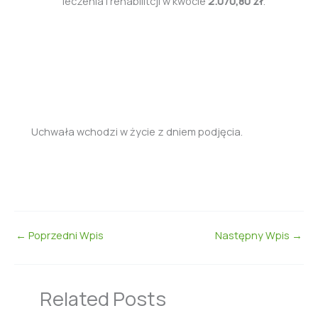
leczenia i rehabilitcji w kwocie
2.070,80 zł
.
Uchwała wchodzi w życie z dniem podjęcia.
←
Poprzedni Wpis
Następny Wpis
→
Related Posts