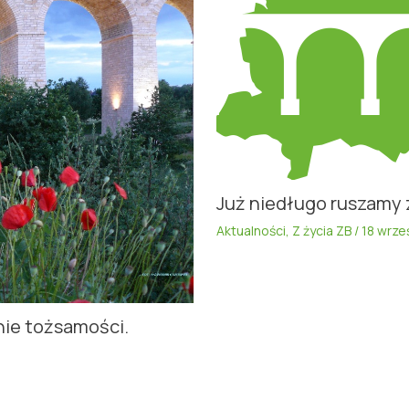
Już niedługo ruszamy 
Aktualności
,
Z życia ZB
/
18 wrze
nie tożsamości.