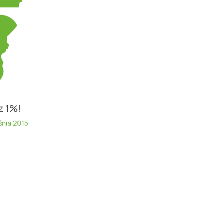
z 1%!
śnia 2015