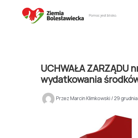
Przejdź
do
Pomoc jest blisko.
treści
UCHWAŁA ZARZĄDU nr 46
wydatkowania środkó
Przez
Marcin Klimkowski
/
29 grudnia