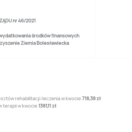
ĄDU nr 46/2021
ie wydatkowania środków finansowych
zyszenie Ziemia Bolesławiecka
ztów rehabilitacji i leczenia w kwocie
718,38 zł
.
w terapii w kwocie
1381,11 zł
.