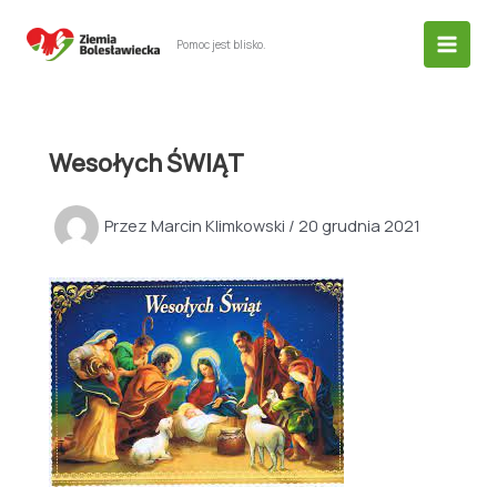
Przejdź
do
Pomoc jest blisko.
treści
Wesołych ŚWIĄT
Przez
Marcin Klimkowski
/
20 grudnia 2021