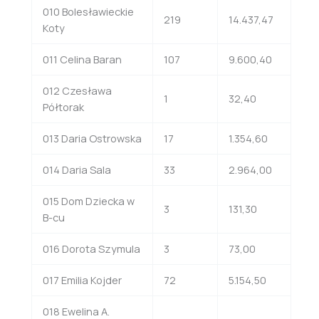
010 Bolesławieckie
219
14.437,47
Koty
011 Celina Baran
107
9.600,40
012 Czesława
1
32,40
Półtorak
013 Daria Ostrowska
17
1.354,60
014 Daria Sala
33
2.964,00
015 Dom Dziecka w
3
131,30
B-cu
016 Dorota Szymula
3
73,00
017 Emilia Kojder
72
5.154,50
018 Ewelina A.