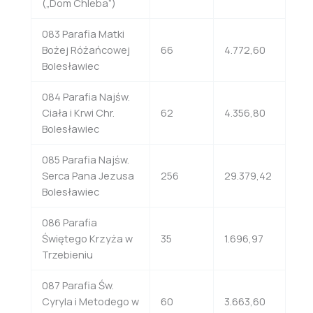
(„Dom Chleba”)
083 Parafia Matki
Bożej Różańcowej
66
4.772,60
Bolesławiec
084 Parafia Najśw.
Ciała i Krwi Chr.
62
4.356,80
Bolesławiec
085 Parafia Najśw.
Serca Pana Jezusa
256
29.379,42
Bolesławiec
086 Parafia
Świętego Krzyża w
35
1.696,97
Trzebieniu
087 Parafia Św.
Cyryla i Metodego w
60
3.663,60