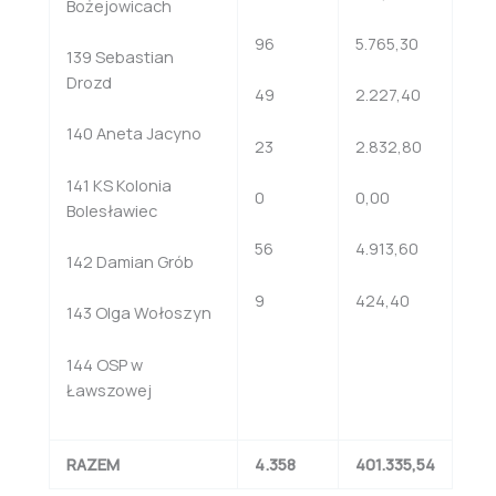
Bożejowicach
96
5.765,30
139 Sebastian
Drozd
49
2.227,40
140 Aneta Jacyno
23
2.832,80
141 KS Kolonia
0
0,00
Bolesławiec
56
4.913,60
142 Damian Grób
9
424,40
143 Olga Wołoszyn
144 OSP w
Ławszowej
RAZEM
4.358
401.335,54