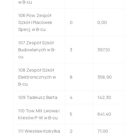
w B-cu
106 Pow. Zespół
Szkół i Placówek
0
0,00
Specj. w B-cu
107 Zespół Szkół
Budowlanych w B-
3
397,10
cu
108 Zespół Szkół
Elektronicznych w
8
358,90
B-cu
109 Tadeusz Barta
4
142,30
110 Tow. Mił. Lwowa i
5
641,40
Kresów P-W w B-cu
111 Wiesław Kobyłka
2
71,00