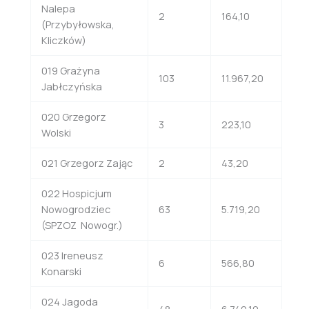
Nalepa
2
164,10
(Przybyłowska,
Kliczków)
019 Grażyna
103
11.967,20
Jabłczyńska
020 Grzegorz
3
223,10
Wolski
021 Grzegorz Zając
2
43,20
022 Hospicjum
Nowogrodziec
63
5.719,20
(SPZOZ Nowogr.)
023 Ireneusz
6
566,80
Konarski
024 Jagoda
48
6.740,10