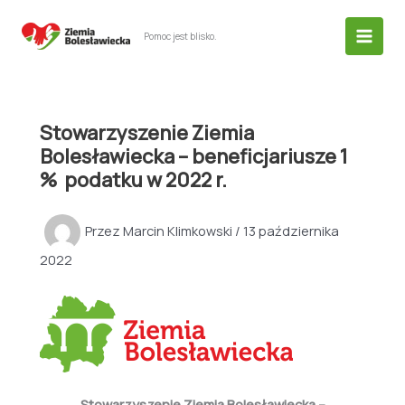
Przejdź
do
Pomoc jest blisko.
treści
Stowarzyszenie Ziemia
Bolesławiecka – beneficjariusze 1
% podatku w 2022 r.
Przez
Marcin Klimkowski
/
13 października
2022
Stowarzyszenie Ziemia Bolesławiecka –