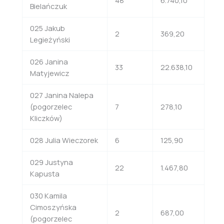
Bielańczuk
025 Jakub
2
369,20
Legieżyński
026 Janina
33
22.638,10
Matyjewicz
027 Janina Nalepa
(pogorzelec
7
278,10
Kliczków)
028 Julia Wieczorek
6
125,90
029 Justyna
22
1.467,80
Kapusta
030 Kamila
Cimoszyńska
2
687,00
(pogorzelec