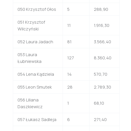
050 Krzysztof Głos
5
288,90
051 Krzysztof
11
1.916,30
Wilczyński
052 Laura Jadach
81
3.566,40
053 Laura
127
8.360,40
Łubniewska
054 Lena Kądziela
14
570,70
055 Leon Smutek
28
2.789,30
056 Liliana
1
68,10
Daszkiewicz
057 Łukasz Sadleja
6
271,40