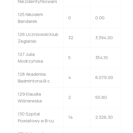
Niezidentyfikowani
125 Nikodem
0
0,00
Bandarek
126 Uczniowski Klub
32
3.394,00
Żeglarski
127 Julia
5
354,10
Modrzyńska
128 Akademia
4
6.079,00
Badmintona B-c
129 Klaudia
2
50,80
Wiśniewska
130 Szpital
14
2.326,30
Powiatowy w B-cu