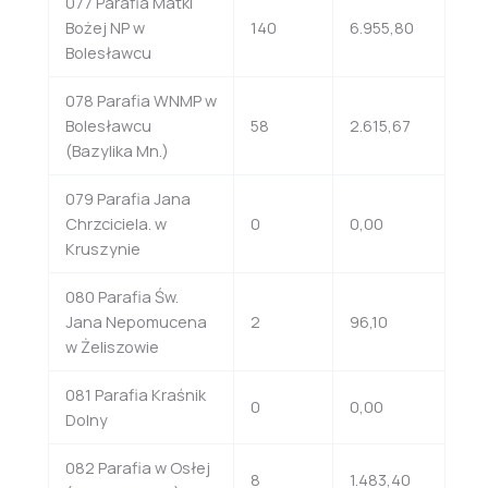
077 Parafia Matki
Bożej NP w
140
6.955,80
Bolesławcu
078 Parafia WNMP w
Bolesławcu
58
2.615,67
(Bazylika Mn.)
079 Parafia Jana
Chrzciciela. w
0
0,00
Kruszynie
080 Parafia Św.
Jana Nepomucena
2
96,10
w Żeliszowie
081 Parafia Kraśnik
0
0,00
Dolny
082 Parafia w Osłej
8
1.483,40