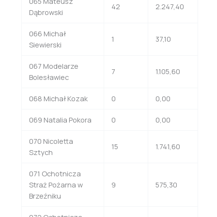
065 Mateusz
42
2.247,40
Dąbrowski
066 Michał
1
37,10
Siewierski
067 Modelarze
7
1.105,60
Bolesławiec
068 Michał Kozak
0
0,00
069 Natalia Pokora
0
0,00
070 Nicoletta
15
1.741,60
Sztych
071 Ochotnicza
Straż Pożarna w
9
575,30
Brzeźniku
072 Ochotnicza