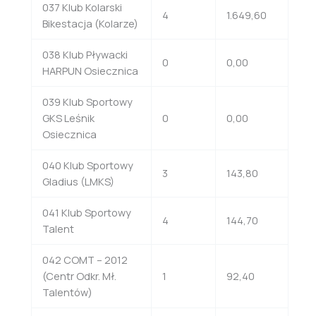
037 Klub Kolarski
4
1.649,60
Bikestacja (Kolarze)
038 Klub Pływacki
0
0,00
HARPUN Osiecznica
039 Klub Sportowy
GKS Leśnik
0
0,00
Osiecznica
040 Klub Sportowy
3
143,80
Gladius (LMKS)
041 Klub Sportowy
4
144,70
Talent
042 COMT – 2012
(Centr Odkr. Mł.
1
92,40
Talentów)