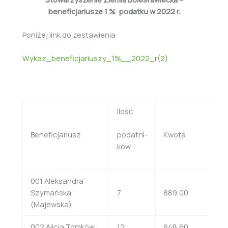
beneficjariusze 1 % podatku w 2022 r.
Poniżej link do zestawienia
Wykaz_beneficjariuszy_1%__2022_r(2)
Ilość
Beneficjariusz
Kwota
podatni-
ków
001 Aleksandra
Szymańska
7
889,00
(Majewska)
002 Alicja Tomków
12
848,60