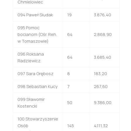
Chmielowiec
094 Paweł Siudak
19
3.876,40
095 Pomoc
bocianom (Ośr. Reh.
64
2.868,90
w Tomaszowie)
096 Roksana
64
3.685,40
Radziewicz
097 Sara Grębosz
8
183,20
098 Sebastian Kucy
7
267,60
099 Sławomir
50
9.386,00
Kostencki
100 Stowarzyszenie
Osób
145
4.111,32