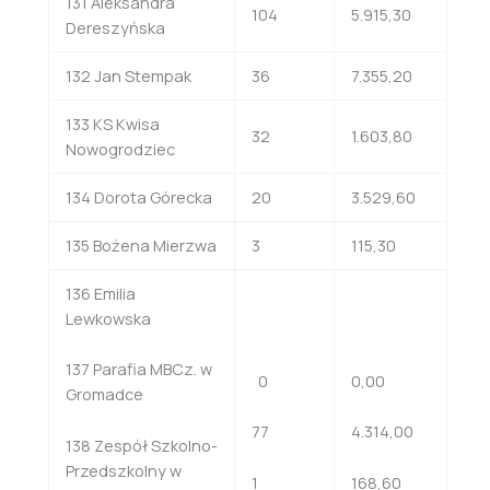
131 Aleksandra
104
5.915,30
Dereszyńska
132 Jan Stempak
36
7.355,20
133 KS Kwisa
32
1.603,80
Nowogrodziec
134 Dorota Górecka
20
3.529,60
135 Bożena Mierzwa
3
115,30
136 Emilia
Lewkowska
137 Parafia MBCz. w
0
0,00
Gromadce
77
4.314,00
138 Zespół Szkolno-
Przedszkolny w
1
168,60