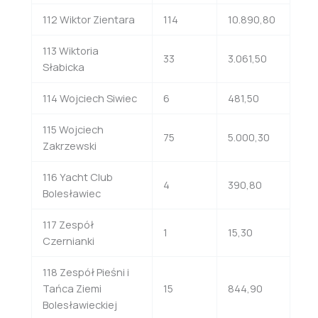
112 Wiktor Zientara
114
10.890,80
113 Wiktoria
33
3.061,50
Słabicka
114 Wojciech Siwiec
6
481,50
115 Wojciech
75
5.000,30
Zakrzewski
116 Yacht Club
4
390,80
Bolesławiec
117 Zespół
1
15,30
Czernianki
118 Zespół Pieśni i
Tańca Ziemi
15
844,90
Bolesławieckiej