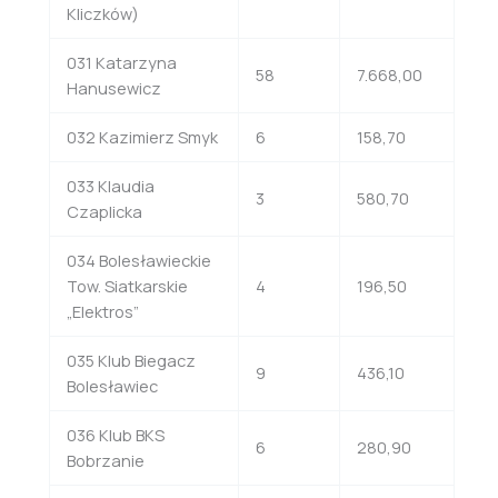
Kliczków)
031 Katarzyna
58
7.668,00
Hanusewicz
032 Kazimierz Smyk
6
158,70
033 Klaudia
3
580,70
Czaplicka
034 Bolesławieckie
Tow. Siatkarskie
4
196,50
„Elektros”
035 Klub Biegacz
9
436,10
Bolesławiec
036 Klub BKS
6
280,90
Bobrzanie