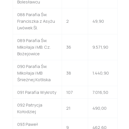
Bolesławcu
088 Parafia Św.
Franciszka z Asyżu
2
49,90
Lwówek Śl.
089 Parafia Św.
Mikołaja i MB. Cz.
36
9.571,90
Bożejowice
090 Parafia Św.
Mikołaja i MB
38
1.440,90
Śnieżnej Kotliska
091 Parafia Wykroty
107
7.016,50
092 Patrycja
21
490,00
Kołodziej
093 Paweł
9
462,60