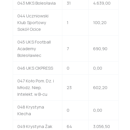
043 MKS Bolesłavia
31
4.639,00
044 Uczniowski
Klub Sportowy
1
100,20
Sokół Ocice
045 UKS Football
Academy
7
690,90
Bolesławiec
046 UKS OXPRESS
0
0,00
047 Koło Pom. Dz. i
Młodz. Niep.
23
602,20
Intelekt. w B-cu
048 Krystyna
0
0,00
Klecha
049 Krystyna Żak
64
3.056,50