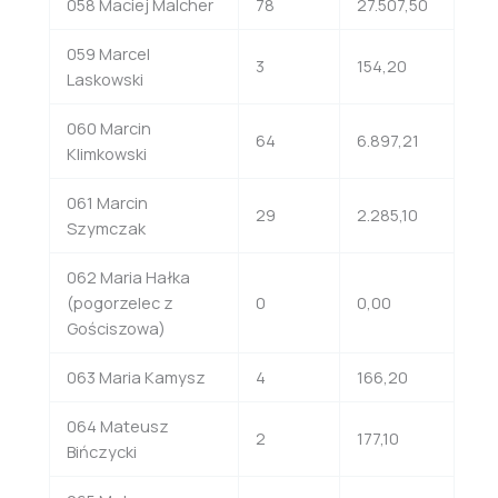
058 Maciej Malcher
78
27.507,50
059 Marcel
3
154,20
Laskowski
060 Marcin
64
6.897,21
Klimkowski
061 Marcin
29
2.285,10
Szymczak
062 Maria Hałka
(pogorzelec z
0
0,00
Gościszowa)
063 Maria Kamysz
4
166,20
064 Mateusz
2
177,10
Bińczycki