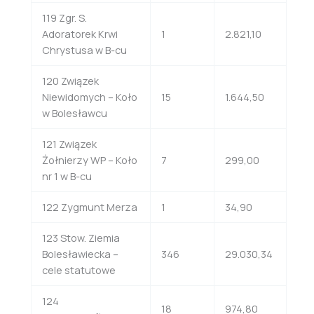
119 Zgr. S.
Adoratorek Krwi
1
2.821,10
Chrystusa w B-cu
120 Związek
Niewidomych – Koło
15
1.644,50
w Bolesławcu
121 Związek
Żołnierzy WP – Koło
7
299,00
nr 1 w B-cu
122 Zygmunt Merza
1
34,90
123 Stow. Ziemia
Bolesławiecka –
346
29.030,34
cele statutowe
124
18
974,80