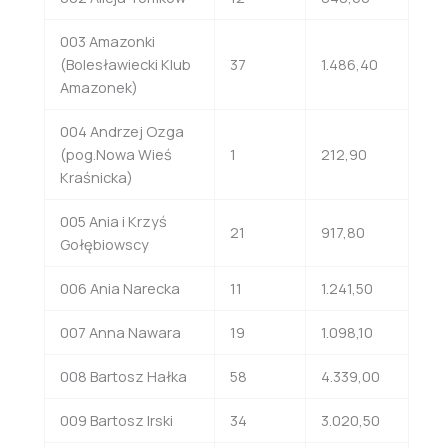
003 Amazonki
(Bolesławiecki Klub
37
1.486,40
Amazonek)
004 Andrzej Ozga
(pog.Nowa Wieś
1
212,90
Kraśnicka)
005 Ania i Krzyś
21
917,80
Gołębiowscy
006 Ania Narecka
11
1.241,50
007 Anna Nawara
19
1.098,10
008 Bartosz Hałka
58
4.339,00
009 Bartosz Irski
34
3.020,50