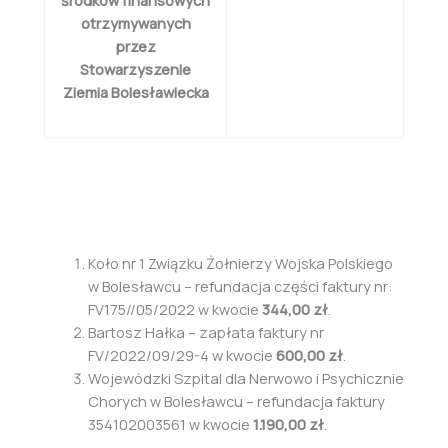
otrzymywanych
przez
Stowarzyszenie
Ziemia Bolesławiecka
Koło nr 1 Związku Żołnierzy Wojska Polskiego
w Bolesławcu – refundacja części faktury nr:
FV175//05/2022 w kwocie
344,00 zł
.
Bartosz Hałka – zapłata faktury nr
FV/2022/09/29-4 w kwocie
600,00 zł
.
Wojewódzki Szpital dla Nerwowo i Psychicznie
Chorych w Bolesławcu – refundacja faktury
354102003561 w kwocie
1.190,00 zł
.