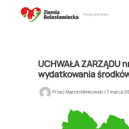
Przejdź
do
Pomoc jest blisko.
treści
UCHWAŁA ZARZĄDU nr 10
wydatkowania środków
Przez
Marcin Klimkowski
/
7 marca 2