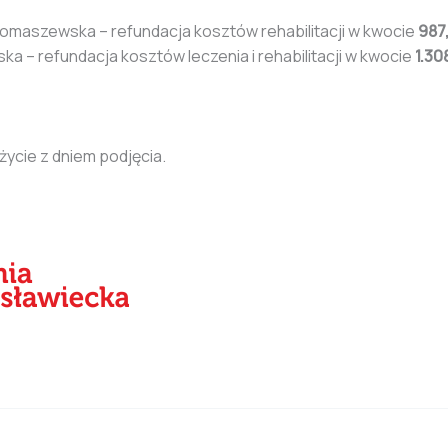
Tomaszewska – refundacja kosztów rehabilitacji w kwocie
987,
ka – refundacja kosztów leczenia i rehabilitacji w kwocie
1.30
ycie z dniem podjęcia.