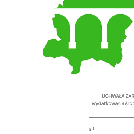
UCHWAŁA ZARZĄ
wydatkowania śro
§ 1