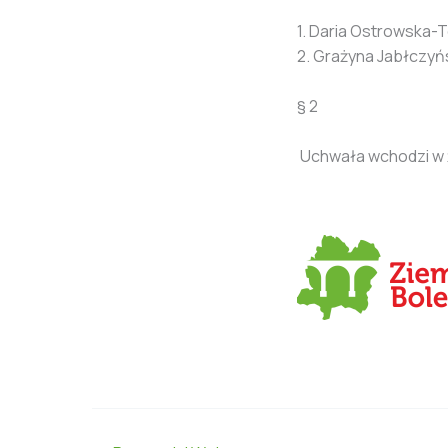
1. Daria Ostrowska-
2. Grażyna Jabłczyńs
§ 2
Uchwała wchodzi w ż