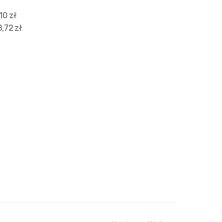
10 zł
.
8,72 zł
.