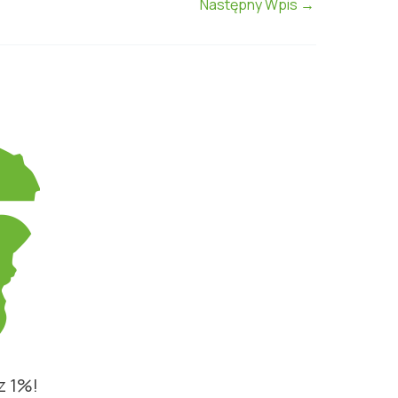
Następny Wpis
→
z 1%!