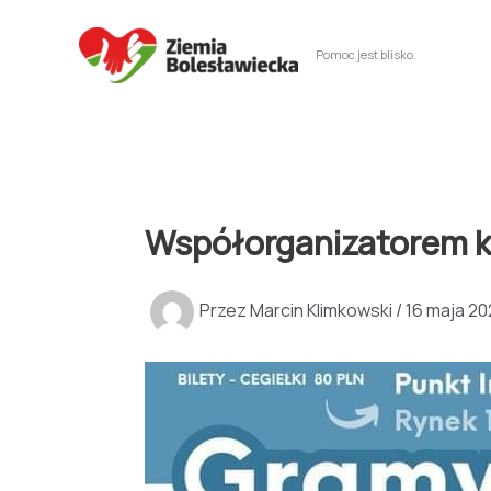
Przejdź
do
Pomoc jest blisko.
treści
Współorganizatorem ko
Przez
Marcin Klimkowski
/
16 maja 2