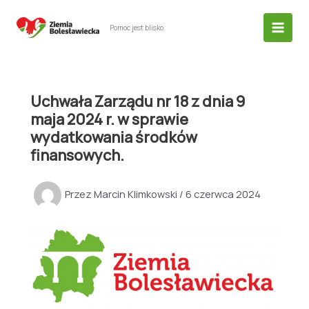
Przejdź
do
Pomoc jest blisko.
treści
Uchwała Zarządu nr 18 z dnia 9
maja 2024 r. w sprawie
wydatkowania środków
finansowych.
Przez
Marcin Klimkowski
/
6 czerwca 2024