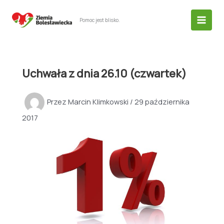
Przejdź
do
Pomoc jest blisko.
treści
Uchwała z dnia 26.10 (czwartek)
Przez
Marcin Klimkowski
/
29 października
2017