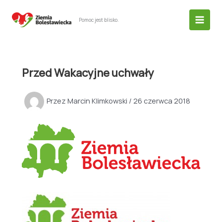
Przejdź
do
Pomoc jest blisko.
treści
Przed Wakacyjne uchwały
Przez
Marcin Klimkowski
/
26 czerwca 2018