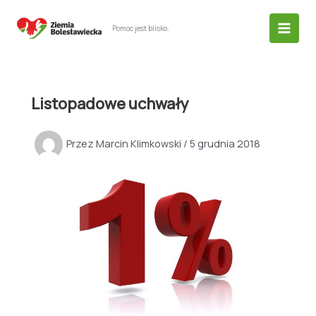
Przejdź
do
Pomoc jest blisko.
treści
Listopadowe uchwały
Przez
Marcin Klimkowski
/
5 grudnia 2018