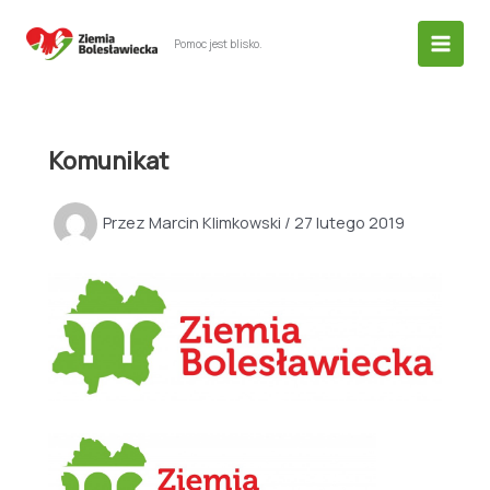
Przejdź
do
Pomoc jest blisko.
treści
Komunikat
Przez
Marcin Klimkowski
/
27 lutego 2019