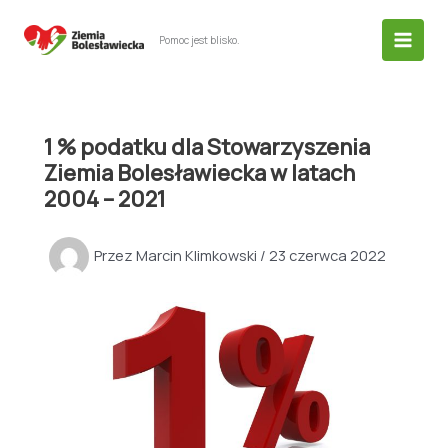
Przejdź
do
Pomoc jest blisko.
treści
1 % podatku dla Stowarzyszenia
Ziemia Bolesławiecka w latach
2004 – 2021
Przez
Marcin Klimkowski
/
23 czerwca 2022