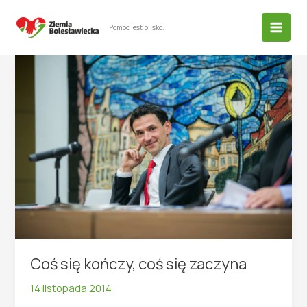
Przejdź
do
Pomoc jest blisko.
treści
Coś się kończy, coś się zaczyna
14 listopada 2014