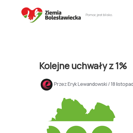
Przejdź
do
Pomoc jest blisko.
treści
Kolejne uchwały z 1%
Przez
Eryk Lewandowski
/
18 listopa