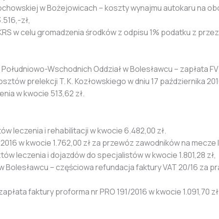
ochowskiej w Bożejowicach – koszty wynajmu autokaru na obóz
3.516,-zł,
KRS w celu gromadzenia środków z odpisu 1% podatku z przezna
 Południowo-Wschodnich Oddział w Bolesławcu – zapłata FV 
sztów prelekcji T. K. Kozłowskiego w dniu 17 października 2016 
enia w kwocie 513,62 zł.
 leczenia i rehabilitacji w kwocie 6.482,00 zł.
11/2016 w kwocie 1.762,00 zł za przewóz zawodników na mecze 
tów leczenia i dojazdów do specjalistów w kwocie 1.801,28 zł,
y w Bolesławcu – częściowa refundacja faktury VAT 20/16 z
zapłata faktury proforma nr PRO 191/2016 w kwocie 1.091,70 zł