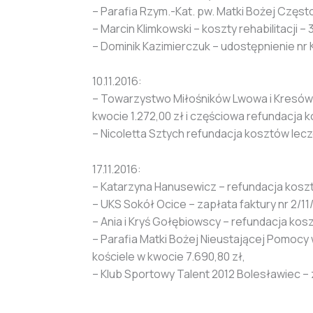
– Parafia Rzym.-Kat. pw. Matki Bożej Częst
– Marcin Klimkowski – koszty rehabilitacji – 
– Dominik Kazimierczuk – udostępnienie nr 
10.11.2016:
– Towarzystwo Miłośników Lwowa i Kresów
kwocie 1.272,00 zł i częściowa refundacja ko
– Nicoletta Sztych refundacja kosztów lecz
17.11.2016:
– Katarzyna Hanusewicz – refundacja kosztów
– UKS Sokół Ocice – zapłata faktury nr 2/
– Ania i Kryś Gołębiowscy – refundacja kosz
– Parafia Matki Bożej Nieustającej Pomoc
kościele w kwocie 7.690,80 zł,
– Klub Sportowy Talent 2012 Bolesławiec – 