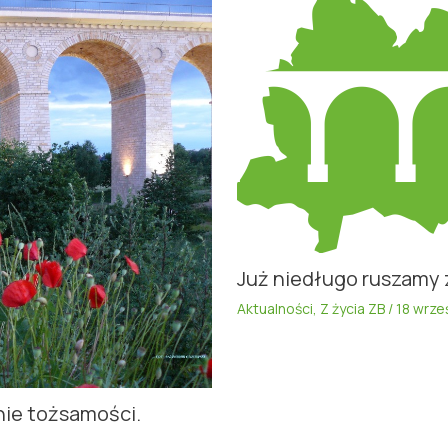
Już niedługo ruszamy 
Aktualności
,
Z życia ZB
/
18 wrze
nie tożsamości.