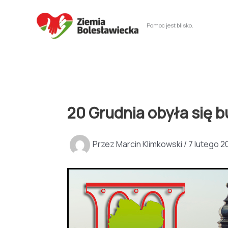
Przejdź
do
Pomoc jest blisko.
treści
20 Grudnia obyła się b
Przez
Marcin Klimkowski
/
7 lutego 2