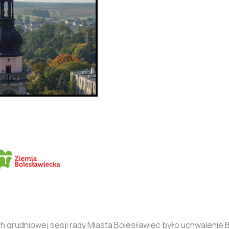
grudniowej sesji rady Miasta Bolesławiec było uchwalenie B