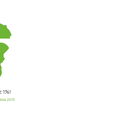
z 1%!
śnia 2015