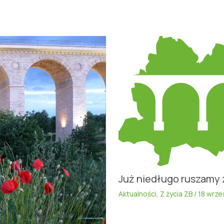
Już niedługo ruszamy 
Aktualności
,
Z życia ZB
/
18 wrze