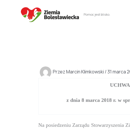
Przejdź
do
Pomoc jest blisko.
treści
Przez
Marcin Klimkowski
/
31 marca 2
UCHWA
z dnia 8 marca 2018 r. w sp
Na posiedzeniu Zarządu Stowarzyszenia