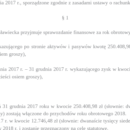
nia 2017 r., sporządzone zgodnie z zasadami ustawy o rachun
§ 1
ławiecka przyjmuje sprawozdanie finansowe za rok obrotowy 
kazującego po stronie aktywów i pasywów kwotę 250.408,98 z
siem groszy),
nia 2017 r. – 31 grudnia 2017 r. wykazującego zysk w kwoci
zieści osiem groszy),
 31 grudnia 2017 roku w kwocie 250.408,98 zł (słownie: dwi
szy) zostają włączone do przychodów roku obrotowego 2018.
17 r. w kwocie
12.746,48 zł (słownie: dwanaście tysięcy siede
2018 r. i zostanie przeznaczony na cele statutowe.