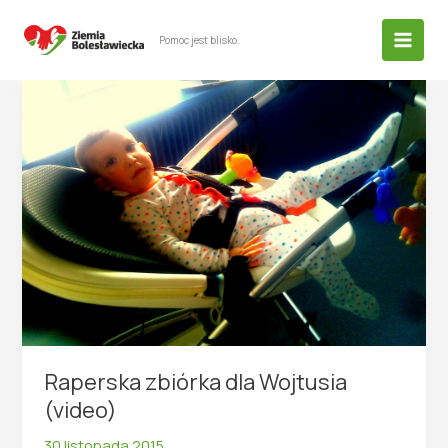
Przejdź
do
Pomoc jest blisko.
treści
Raperska zbiórka dla Wojtusia
(video)
30 listopada 2015