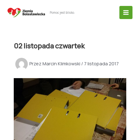
Przejdź
do
Pomoc jest blisko.
treści
02 listopada czwartek
Przez
Marcin Klimkowski
/
7 listopada 2017