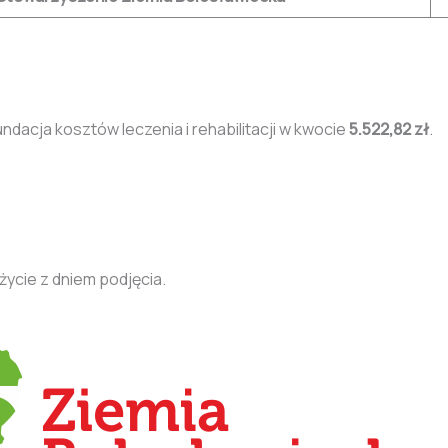
undacja kosztów leczenia i rehabilitacji w kwocie
5.522,82 zł
.
ycie z dniem podjęcia.