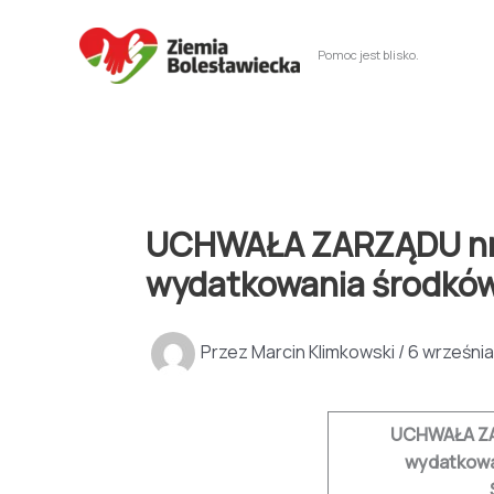
Przejdź
do
Pomoc jest blisko.
treści
UCHWAŁA ZARZĄDU nr 21
wydatkowania środkó
Przez
Marcin Klimkowski
/
6 września
UCHWAŁA ZARZ
wydatkowa