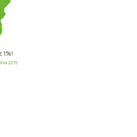
z 1%!
śnia 2015