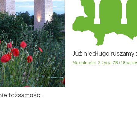
Już niedługo ruszamy 
Aktualności
,
Z życia ZB
/
18 wrze
nie tożsamości.