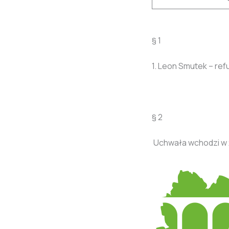
§ 1
1. Leon Smutek – ref
§ 2
Uchwała wchodzi w ż