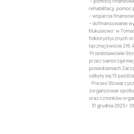
– pomocy finansowej 
rehabilitacji, pomoc
– wsparcia finansowe
– dofinansowanie wyd
Klukusiowo” w Toma
folklorystycznych or
łącznej kwocie 216.45
Przedstawiciele St
przez samorząd miejs
posiedzeniach Zarzą
odbyły się 15 paździ
Prezes Stowarzyszen
zorganizował spotka
oraz członków organ
31 grudnia 2023 r. S