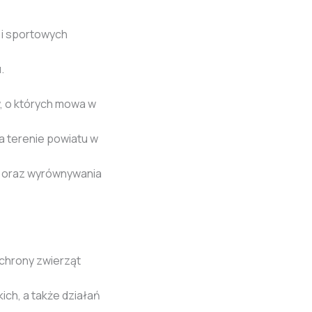
 i sportowych
.
, o których mowa w
a terenie powiatu w
j oraz wyrównywania
 ochrony zwierząt
ch, a także działań