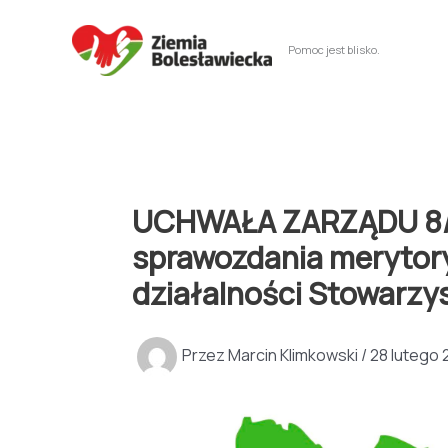
Przejdź
do
Pomoc jest blisko.
treści
UCHWAŁA ZARZĄDU 8/202
sprawozdania merytor
działalności Stowarzy
Przez
Marcin Klimkowski
/
28 lutego 