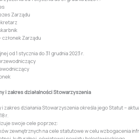
es
rezes Zarządu
ekretarz
skarbnik
– członek Zarządu
nej od 1 stycznia do 31 grudnia 2023 r.
 przewodniczący
zewodniczący
łonek
rmy i zakres działalności Stowarzyszenia
 i zakres działania Stowarzyszenia określa jego Statut – aktua
8 r.
izuje swoje cele poprzez:
dków zewnętrznych na cele statutowe w celu wzbogacenia inf
tnej, kulturalnej, oświatowej powiatu boleslawieckiego.