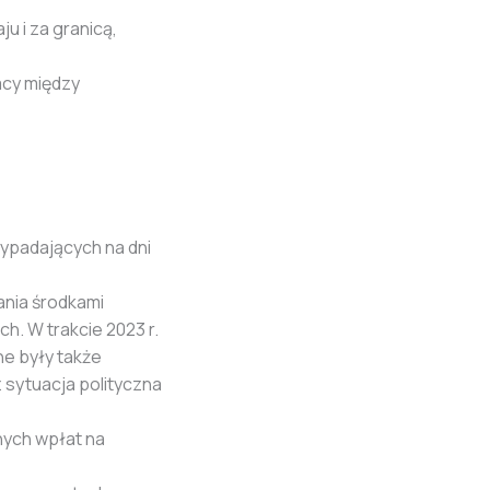
u i za granicą,
acy między
ypadających na dni
nia środkami
. W trakcie 2023 r.
e były także
 sytuacja polityczna
nych wpłat na