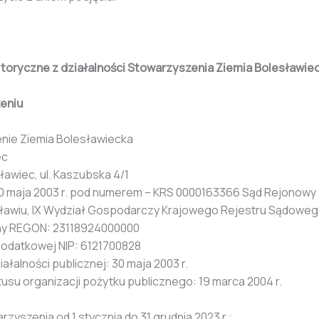
oryczne z działalności Stowarzyszenia Ziemia Bolesławiec
zeniu
nie Ziemia Bolesławiecka
ec
awiec, ul. Kaszubska 4/1
 30 maja 2003 r. pod numerem – KRS 0000163366 Sąd Rejonowy
ławiu, IX Wydział Gospodarczy Krajowego Rejestru Sądowe
jny REGON: 23118924000000
 podatkowej NIP: 6121700828
ałalności publicznej: 30 maja 2003 r.
usu organizacji pożytku publicznego: 19 marca 2004 r.
zyszenia od 1 stycznia do 31 grudnia 2023 r.: