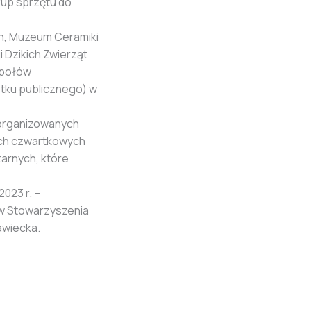
kup sprzętu do
ch, Muzeum Ceramiki
 Dzikich Zwierząt
społów
ytku publicznego) w
 organizowanych
tych czwartkowych
arnych, które
023 r. –
ów Stowarzyszenia
awiecka.