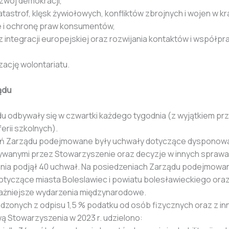
wój demokracji,
tastrof, klęsk żywiołowych, konfliktów zbrojnych i wojen w kraj
e i ochronę praw konsumentów,
cz integracji europejskiej oraz rozwijania kontaktów i współpr
zację wolontariatu.
ządu
 odbywały się w czwartki każdego tygodnia (z wyjątkiem prz
erii szkolnych).
ń Zarządu podejmowane były uchwały dotyczące dysponowa
wanymi przez Stowarzyszenie oraz decyzje w innych sprawach
nia podjął 40 uchwał. Na posiedzeniach Zarządu podejmowan
otyczące miasta Boleslawiec i powiatu bolesławieckiego oraz
jważniejsze wydarzenia międzynarodowe.
onych z odpisu 1,5 % podatku od osób fizycznych oraz z in
ą Stowarzyszenia w 2023 r. udzielono: