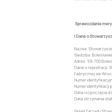
Sprawozdanie meryt
I Dane o Stowarzys
Nazwa: Stowarzysze
Siedziba: Bolesławi
Adres: 59-700 Bolesł
Dane o rejestracji:
Fabrycznej we Wroc
Numer identyfikacy
Numer identyfikacji
Data rozpoczęcia dzi
Data otrzymania stat
Skład Zarządu Stowar