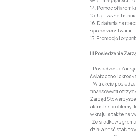
wspomagających roz
14. Pomoc ofiarom ka
15. Upowszechniani
16. Działania na rze
społeczeństwami,
17. Promocję i organi
III Posiedzenia Zar
Posiedzenia Zarządu
świąteczne i okresy f
W trakcie posiedze
finansowymi otrzymy
Zarząd Stowarzysze
aktualne problemy d
w kraju, a także na
Ze środków zgromadz
działalność statutow