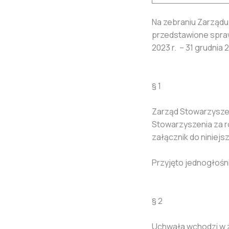
Na zebraniu Zarządu
przedstawione spraw
2023 r. – 31 grudnia
§ 1
Zarząd Stowarzyszen
Stowarzyszenia za ro
załącznik do niniejs
Przyjęto jednogłośn
§ 2
Uchwała wchodzi w ż