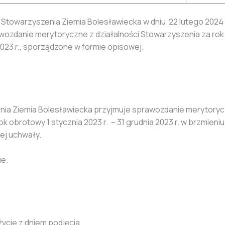
 Stowarzyszenia Ziemia Bolesławiecka w dniu 22 lutego 2024 
ozdanie merytoryczne z działalności Stowarzyszenia za rok 
 2023 r., sporządzone w formie opisowej.
ia Ziemia Bolesławiecka przyjmuje sprawozdanie merytorycz
k obrotowy 1 stycznia 2023 r. – 31 grudnia 2023 r. w brzmien
zej uchwały.
ie.
ycie z dniem podjęcia.