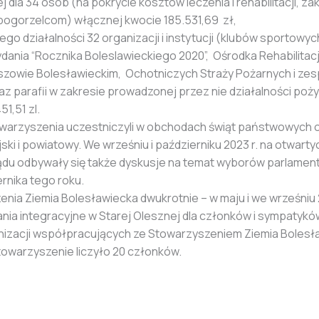
dla 34 osób (na pokrycie kosztów leczenia i rehabilitacji, za
 pogorzelcom) włącznej kwocie 185.531,69 zł,
go działalności 32 organizacji i instytucji (klubów sportowy
ania “Rocznika Boleslawieckiego 2020”, Ośrodka Rehabilitacji
szowie Bolesławieckim, Ochotniczych Straży Pożarnych i ze
az parafii w zakresie prowadzonej przez nie działalności poż
1,51 zl.
owarzyszenia uczestniczyli w obchodach świąt państwowych
ki i powiatowy. We wrześniu i październiku 2023 r. na otwar
du odbywały się także dyskusje na temat wyborów parlament
ernika tego roku.
ia Ziemia Bolesławiecka dwukrotnie – w maju i we wrześniu 2
nia integracyjne w Starej Olesznej dla członków i sympatyk
izacji współpracujących ze Stowarzyszeniem Ziemia Bolesł
towarzyszenie liczyło 20 członków.