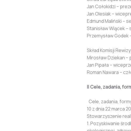
Jan Cołokidzi – prez
Jan Olesiak – wicep
Edmund Maliński – s
Stanisław Wiącek – 
Przemysław Godek 
Skład Komisji Rewizyj
Mirosław Dziekan –
Jan Pipała – wicepr
Roman Nawara – cz
II Cele, zadania, fo
Cele, zadania, formy
10 z dnia 22 marca 201
Stowarzyszenie real
1. Pozyskiwanie śro
ekologicznej, zdrowo