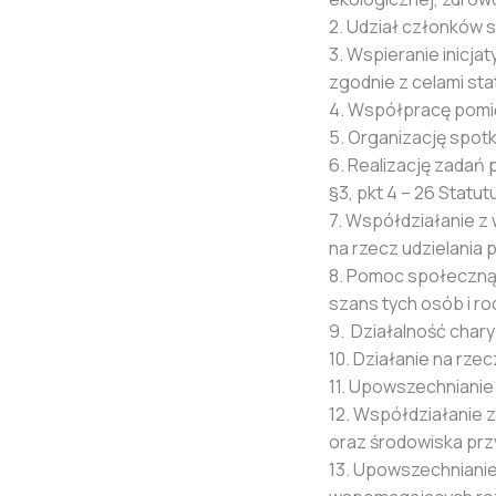
2. Udział członków
3. Wspieranie inicj
zgodnie z celami st
4. Współpracę pomię
5. Organizację spotk
6. Realizację zadań
§3, pkt 4 – 26 Statut
7. Współdziałanie z
na rzecz udzielania
8. Pomoc społeczną,
szans tych osób i ro
9. Działalność char
10. Działanie na rz
11. Upowszechnianie k
12. Współdziałanie z 
oraz środowiska prz
13. Upowszechnianie