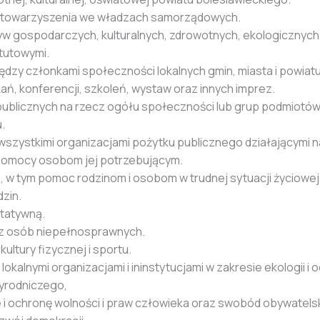
 stowarzyszenia we władzach samorządowych.
atyw gospodarczych, kulturalnych, zdrowotnych, ekologicznych
atutowymi.
dzy członkami społeczności lokalnych gmin, miasta i powiatu
ań, konferencji, szkoleń, wystaw oraz innych imprez.
 publicznych na rzecz ogółu społeczności lub grup podmiotów
u.
 wszystkimi organizacjami pożytku publicznego działającymi n
 pomocy osobom jej potrzebującym.
 w tym pomoc rodzinom i osobom w trudnej sytuacji życiowe
dzin.
ytatywną.
ecz osób niepełnosprawnych.
ultury fizycznej i sportu.
lokalnymi organizacjami i ininstytucjami w zakresie ekologii i
yrodniczego,
 i ochronę wolności i praw człowieka oraz swobód obywatelski