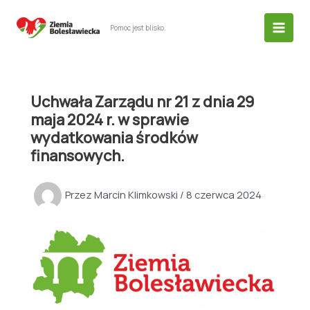
Przejdź
do
Pomoc jest blisko.
treści
Uchwała Zarządu nr 21 z dnia 29
maja 2024 r. w sprawie
wydatkowania środków
finansowych.
Przez
Marcin Klimkowski
/
8 czerwca 2024